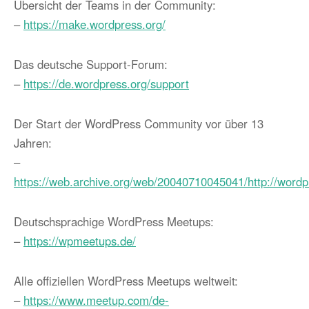
Übersicht der Teams in der Community:
–
https://make.wordpress.org/
Das deutsche Support-Forum:
–
https://de.wordpress.org/support
Der Start der WordPress Community vor über 13
Jahren:
–
https://web.archive.org/web/20040710045041/http://wordp
Deutschsprachige WordPress Meetups:
–
https://wpmeetups.de/
Alle offiziellen WordPress Meetups weltweit:
–
https://www.meetup.com/de-