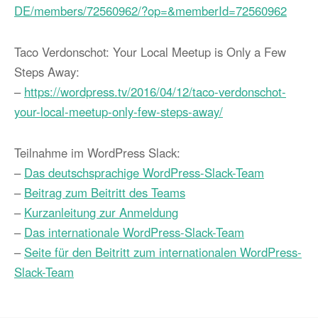
DE/members/72560962/?op=&memberId=72560962
Taco Verdonschot: Your Local Meetup is Only a Few
Steps Away:
–
https://wordpress.tv/2016/04/12/taco-verdonschot-
your-local-meetup-only-few-steps-away/
Teilnahme im WordPress Slack:
–
Das deutschsprachige WordPress-Slack-Team
–
Beitrag zum Beitritt des Teams
–
Kurzanleitung zur Anmeldung
–
Das internationale WordPress-Slack-Team
–
Seite für den Beitritt zum internationalen WordPress-
Slack-Team