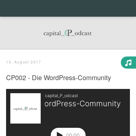
Menu
Sea
15. August 2017
CP002 - Die WordPress-Community