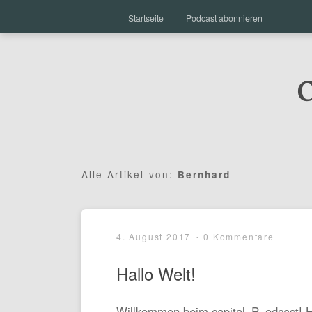
Startseite
Podcast abonnieren
Alle Artikel von:
Bernhard
4. August 2017
0 Kommentare
Hallo Welt!
Willkommen beim capital_P_odcast! H